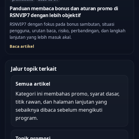
Panduan membaca bonus dan aturan promo di
RSNVIP7 dengan lebih objektif
RSNVIP7 dengan fokus pada bonus sambutan, situasi
pengguna, urutan baca, risiko, perbandingan, dan langkah
lanjutan yang lebih masuk akal.
Baca artikel
Jalur topik terkait
Semua artikel
Kategori ini membahas promo, syarat dasar,
titik rawan, dan halaman lanjutan yang
sebaiknya dibaca sebelum mengikuti
program.
Topik promosi