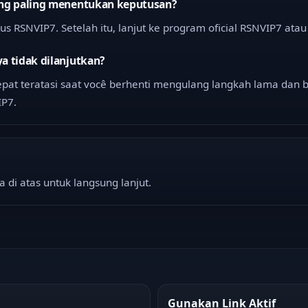
ng paling menentukan keputusan?
us RSNVIP7. Setelah itu, lanjut ke program oficial RSNVIP7 ata
 tidak dilanjutkan?
pat teratasi saat você berhenti mengulang langkah lama dan be
IP7.
 di atas untuk langsung lanjut.
Gunakan Link Aktif