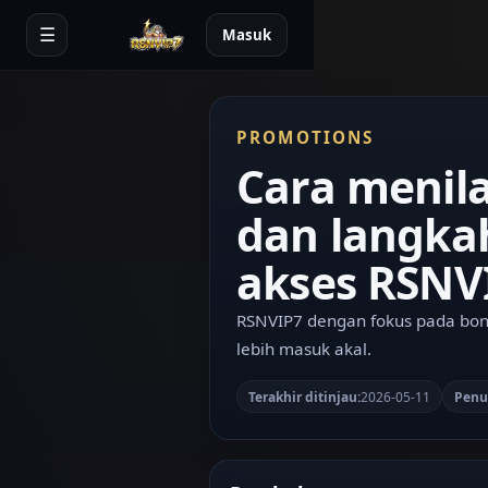
☰
Masuk
PROMOTIONS
Cara menila
dan langkah
akses RSNV
RSNVIP7 dengan fokus pada bonu
lebih masuk akal.
Terakhir ditinjau:
2026-05-11
Penul