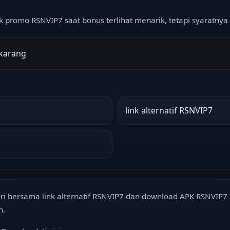
 promo RSNVIP7 saat bonus terlihat menarik, tetapi syaratny
ekarang
link alternatif RSNVIP7
cari bersama link alternatif RSNVIP7 dan download APK RSNVIP7
n.