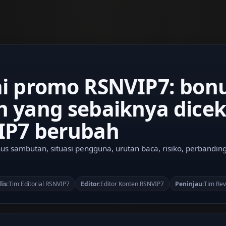
i promo RSNVIP7: bonu
 yang sebaiknya dicek
IP7 berubah
s sambutan, situasi pengguna, urutan baca, risiko, perbandin
is:
Tim Editorial RSNVIP7
Editor:
Editor Konten RSNVIP7
Peninjau:
Tim Re