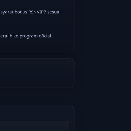
u syarat bonus RSNVIP7 sesuai
ralih ke program oficial