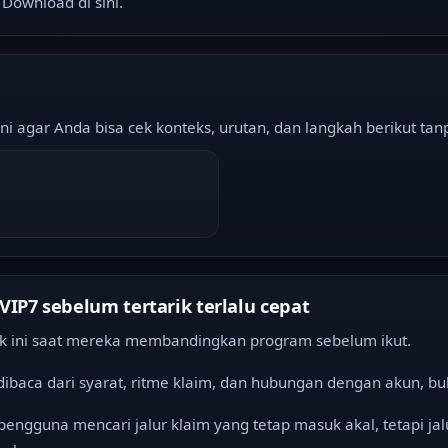
 Download di sini.
 agar Anda bisa cek konteks, urutan, dan langkah berikut tan
P7 sebelum tertarik terlalu cepat
 ini saat mereka membandingkan program sebelum ikut.
ibaca dari syarat, ritme klaim, dan hubungan dengan akun, buk
pengguna mencari jalur klaim yang tetap masuk akal, tetapi ja