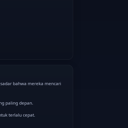
a sadar bahwa mereka mencari
ng paling depan.
uk terlalu cepat.