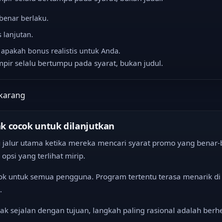
benar berlaku.
 lanjutan.
apakah bonus realistis untuk Anda.
ir selalu bertumpu pada syarat, bukan judul.
ekarang
k cocok untuk dilanjutkan
 jalur utama ketika mereka mencari syarat promo yang benar
psi yang terlihat mirip.
 untuk semua pengguna. Program tertentu terasa menarik di d
.
ak sejalan dengan tujuan, langkah paling rasional adalah berh