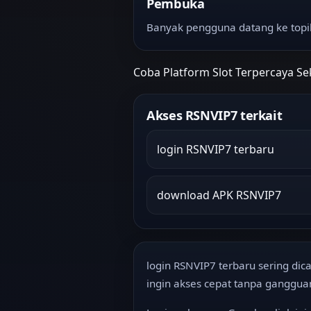
Pembuka
Banyak pengguna datang ke topik
Coba Platform Slot Terpercaya S
Akses RSNVIP7 terkait
login RSNVIP7 terbaru
download APK RSNVIP7
login RSNVIP7 terbaru sering di
ingin akses cepat tanpa ganggua