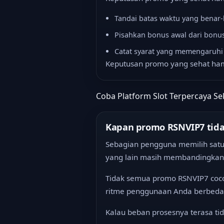
Tandai batas waktu yang benar-
Pisahkan bonus awal dari bonus
Catat syarat yang memengaruhi 
Keputusan promo yang sehat hamp
Coba Platform Slot Terpercaya S
Kapan promo RSNVIP7 tida
Sebagian pengguna memilih satu
yang lain masih membandingkan o
Tidak semua promo RSNVIP7 cocok
ritme penggunaan Anda berbeda
Kalau beban prosesnya terasa tid