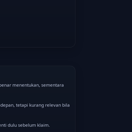
-benar menentukan, sementara
epan, tetapi kurang relevan bila
enti dulu sebelum klaim.