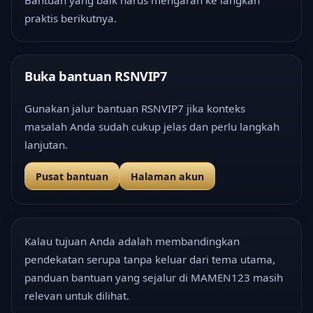
Bantuan yang baik harus mengarah ke langkah
praktis berikutnya.
Buka bantuan RSNVIP7
Gunakan jalur bantuan RSNVIP7 jika konteks
masalah Anda sudah cukup jelas dan perlu langkah
lanjutan.
Pusat bantuan
Halaman akun
Kalau tujuan Anda adalah membandingkan
pendekatan serupa tanpa keluar dari tema utama,
panduan bantuan yang sejalur di MAMEN123
masih
relevan untuk dilihat.