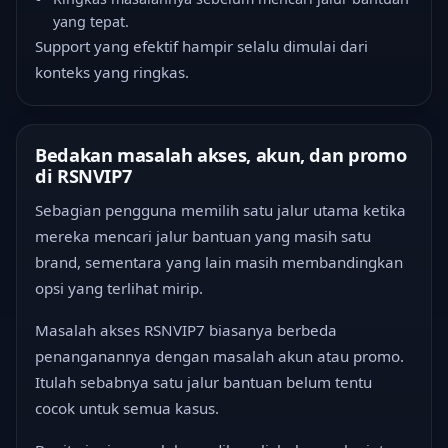
yang tepat.
Support yang efektif hampir selalu dimulai dari
konteks yang ringkas.
Bedakan masalah akses, akun, dan promo
di RSNVIP7
Sebagian pengguna memilih satu jalur utama ketika
mereka mencari jalur bantuan yang masih satu
brand, sementara yang lain masih membandingkan
opsi yang terlihat mirip.
Masalah akses RSNVIP7 biasanya berbeda
penanganannya dengan masalah akun atau promo.
Itulah sebabnya satu jalur bantuan belum tentu
cocok untuk semua kasus.