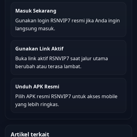
Masuk Sekarang
Gunakan login RSNVIP7 resmi jika Anda ingin
langsung masuk.
Gunakan Link Aktif
Buka link aktif RSNVIP7 saat jalur utama
berubah atau terasa lambat.
Unduh APK Resmi
Pilih APK resmi RSNVIP7 untuk akses mobile
yang lebih ringkas.
Artikel terkait