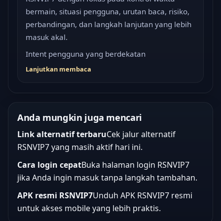
bermain, situasi pengguna, urutan baca, risiko,
perbandingan, dan langkah lanjutan yang lebih
masuk akal.
Intent pengguna yang berdekatan
Lanjutkan membaca
Anda mungkin juga mencari
Link alternatif terbaru
Cek jalur alternatif
RSNVIP7 yang masih aktif hari ini.
Cara login cepat
Buka halaman login RSNVIP7
jika Anda ingin masuk tanpa langkah tambahan.
APK resmi RSNVIP7
Unduh APK RSNVIP7 resmi
untuk akses mobile yang lebih praktis.