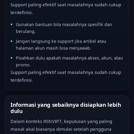
Support paling efektif saat masalahnya sudah cukup
terdefinisi.
Gunakan bantuan bila masalahnya spesifik dan
berulang.
Jangan langsung ke support jika artikel atau
halaman akun masih bisa menjawab.
Pisahkan dulu apakah masalahnya akses, akun, atau
promo.
Support paling efektif saat masalahnya sudah cukup
terdefinisi.
Informasi yang sebaiknya disiapkan lebih
dulu
Dalam konteks RSNVIP7, keputusan yang paling
masuk akal biasanya dimulai setelah pengguna