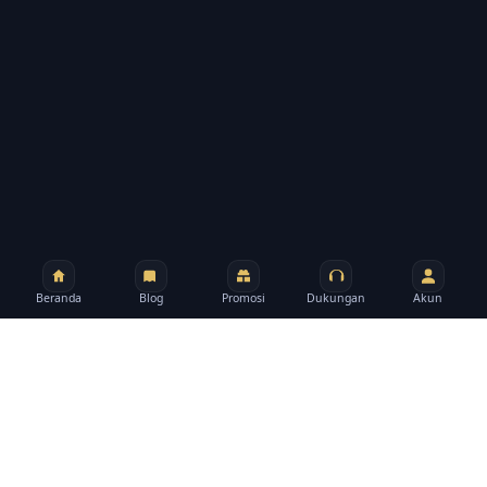
Beranda
Blog
Promosi
Dukungan
Akun
RSNVIP7
Tentang situs
RSNVIP7 menyediakan jalur akun, promosi, artikel,