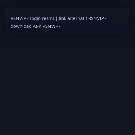
RSNVIP7 login resmi
|
link alternatif RSNVIP7
|
download APK RSNVIP7