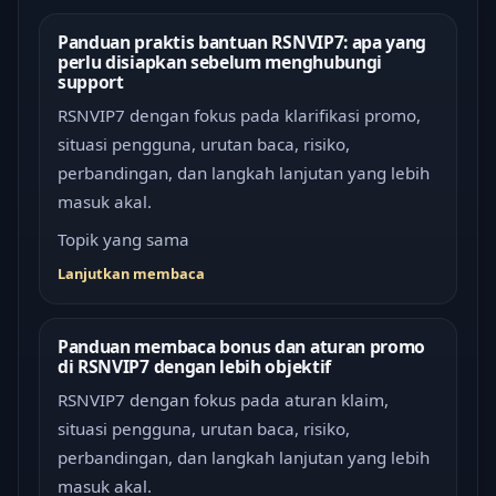
Panduan praktis bantuan RSNVIP7: apa yang
perlu disiapkan sebelum menghubungi
support
RSNVIP7 dengan fokus pada klarifikasi promo,
situasi pengguna, urutan baca, risiko,
perbandingan, dan langkah lanjutan yang lebih
masuk akal.
Topik yang sama
Lanjutkan membaca
Panduan membaca bonus dan aturan promo
di RSNVIP7 dengan lebih objektif
RSNVIP7 dengan fokus pada aturan klaim,
situasi pengguna, urutan baca, risiko,
perbandingan, dan langkah lanjutan yang lebih
masuk akal.