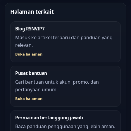
Halaman terkait
Blog RSNVIP7
Masuk ke artikel terbaru dan panduan yang
relevan.
Buka halaman
Pusat bantuan
Cari bantuan untuk akun, promo, dan
pertanyaan umum.
Buka halaman
Permainan bertanggung jawab
Baca panduan penggunaan yang lebih aman.