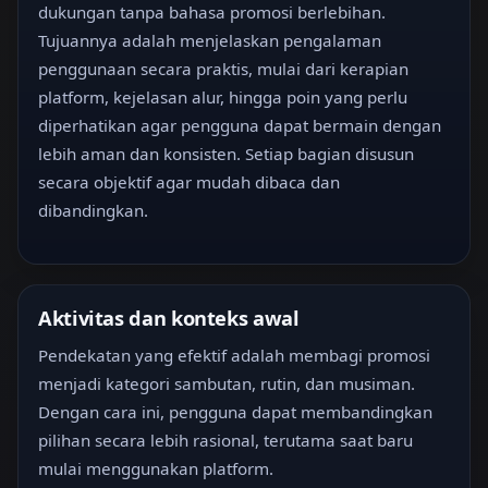
dukungan tanpa bahasa promosi berlebihan.
Tujuannya adalah menjelaskan pengalaman
penggunaan secara praktis, mulai dari kerapian
platform, kejelasan alur, hingga poin yang perlu
diperhatikan agar pengguna dapat bermain dengan
lebih aman dan konsisten. Setiap bagian disusun
secara objektif agar mudah dibaca dan
dibandingkan.
Aktivitas dan konteks awal
Pendekatan yang efektif adalah membagi promosi
menjadi kategori sambutan, rutin, dan musiman.
Dengan cara ini, pengguna dapat membandingkan
pilihan secara lebih rasional, terutama saat baru
mulai menggunakan platform.