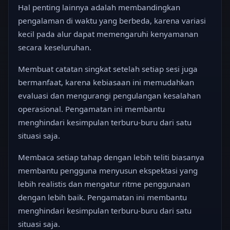
Hal penting lainnya adalah membandingkan
pengalaman di waktu yang berbeda, karena variasi
kecil pada alur dapat memengaruhi kenyamanan
secara keseluruhan.
Membuat catatan singkat setelah setiap sesi juga
bermanfaat, karena kebiasaan ini memudahkan
evaluasi dan mengurangi pengulangan kesalahan
operasional. Pengamatan ini membantu
menghindari kesimpulan terburu-buru dari satu
situasi saja.
Membaca setiap tahap dengan lebih teliti biasanya
membantu pengguna menyusun ekspektasi yang
lebih realistis dan mengatur ritme penggunaan
dengan lebih baik. Pengamatan ini membantu
menghindari kesimpulan terburu-buru dari satu
situasi saja.