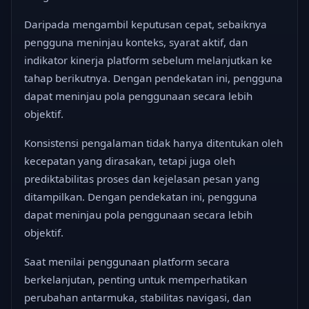
Daripada mengambil keputusan cepat, sebaiknya
pengguna meninjau konteks, syarat aktif, dan
indikator kinerja platform sebelum melanjutkan ke
tahap berikutnya. Dengan pendekatan ini, pengguna
dapat meninjau pola penggunaan secara lebih
objektif.
Konsistensi pengalaman tidak hanya ditentukan oleh
kecepatan yang dirasakan, tetapi juga oleh
prediktabilitas proses dan kejelasan pesan yang
ditampilkan. Dengan pendekatan ini, pengguna
dapat meninjau pola penggunaan secara lebih
objektif.
Saat menilai penggunaan platform secara
berkelanjutan, penting untuk memperhatikan
perubahan antarmuka, stabilitas navigasi, dan