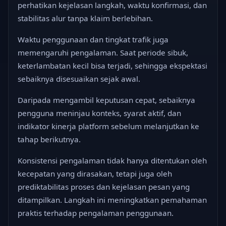
perhatikan kejelasan langkah, waktu konfirmasi, dan
stabilitas alur tanpa klaim berlebihan.
Waktu penggunaan dan tingkat trafik juga
memengaruhi pengalaman. Saat periode sibuk,
keterlambatan kecil bisa terjadi, sehingga ekspektasi
sebaiknya disesuaikan sejak awal.
Daripada mengambil keputusan cepat, sebaiknya
pengguna meninjau konteks, syarat aktif, dan
indikator kinerja platform sebelum melanjutkan ke
tahap berikutnya.
Konsistensi pengalaman tidak hanya ditentukan oleh
kecepatan yang dirasakan, tetapi juga oleh
prediktabilitas proses dan kejelasan pesan yang
ditampilkan. Langkah ini meningkatkan pemahaman
praktis terhadap pengalaman penggunaan.