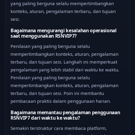
yang paling berguna selalu mempertimbangkan
konteks, aturan, pengalaman terbaru, dan tujuan
sesi.
Bagaimana mengurangi kesalahan operasional
saat menggunakan RSNVIP7?
Penilaian yang paling berguna selalu
mempertimbangkan konteks, aturan, pengalaman
terbaru, dan tujuan sesi. Langkah ini memperkuat
pengalaman yang lebih stabil dari waktu ke waktu.
Penilaian yang paling berguna selalu
mempertimbangkan konteks, aturan, pengalaman
terbaru, dan tujuan sesi. Poin ini membantu
pembacaan praktis dalam penggunaan harian.
Bagaimana memantau pengalaman penggunaan
RSNVIP7 dari waktu ke waktu?
Semakin terstruktur cara membaca platform,