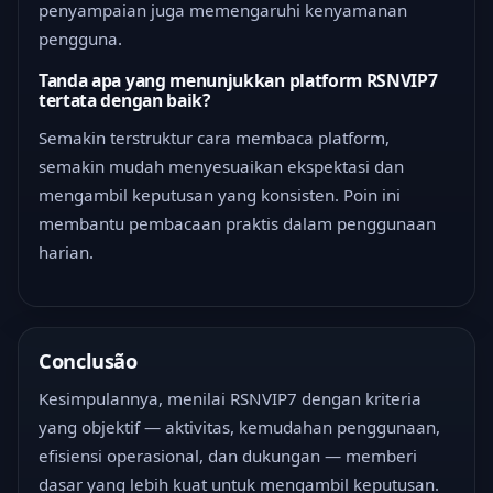
penyampaian juga memengaruhi kenyamanan
pengguna.
Tanda apa yang menunjukkan platform RSNVIP7
tertata dengan baik?
Semakin terstruktur cara membaca platform,
semakin mudah menyesuaikan ekspektasi dan
mengambil keputusan yang konsisten. Poin ini
membantu pembacaan praktis dalam penggunaan
harian.
Conclusão
Kesimpulannya, menilai RSNVIP7 dengan kriteria
yang objektif — aktivitas, kemudahan penggunaan,
efisiensi operasional, dan dukungan — memberi
dasar yang lebih kuat untuk mengambil keputusan.