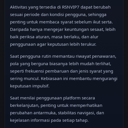
Aktivitas yang tersedia di RSNVIP7 dapat berubah
sesuai periode dan kondisi pengguna, sehingga
penting untuk membaca syarat sebelum ikut serta.
Daripada hanya mengejar keuntungan sesaat, lebih
baik periksa aturan, masa berlaku, dan alur
penggunaan agar keputusan lebih terukur.
Saat pengguna rutin memantau riwayat penawaran,
pola yang berguna biasanya lebih mudah terlihat,
seperti frekuensi pembaruan dan jenis syarat yang
sering muncul. Kebiasaan ini membantu mengurangi
keputusan impulsif.
Saat menilai penggunaan platform secara
berkelanjutan, penting untuk memperhatikan
perubahan antarmuka, stabilitas navigasi, dan
kejelasan informasi pada setiap tahap.