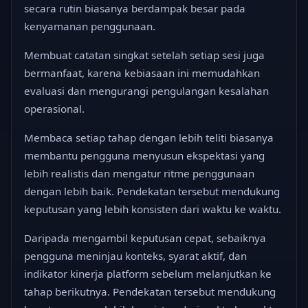
secara rutin biasanya berdampak besar pada
kenyamanan penggunaan.
Membuat catatan singkat setelah setiap sesi juga
bermanfaat, karena kebiasaan ini memudahkan
evaluasi dan mengurangi pengulangan kesalahan
operasional.
Membaca setiap tahap dengan lebih teliti biasanya
membantu pengguna menyusun ekspektasi yang
lebih realistis dan mengatur ritme penggunaan
dengan lebih baik. Pendekatan tersebut mendukung
keputusan yang lebih konsisten dari waktu ke waktu.
Daripada mengambil keputusan cepat, sebaiknya
pengguna meninjau konteks, syarat aktif, dan
indikator kinerja platform sebelum melanjutkan ke
tahap berikutnya. Pendekatan tersebut mendukung