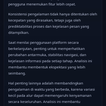
pengguna menemukan fitur lebih cepat.
Konsistensi pengalaman tidak hanya ditentukan oleh
kecepatan yang dirasakan, tetapi juga oleh
prediktabilitas proses dan kejelasan pesan yang
ditampilkan.
Saat menilai penggunaan platform secara
berkelanjutan, penting untuk memperhatikan
perubahan antarmuka, stabilitas navigasi, dan
kejelasan informasi pada setiap tahap. Analisis ini
membantu membentuk ekspektasi yang lebih
seimbang.
Hal penting lainnya adalah membandingkan
pengalaman di waktu yang berbeda, karena variasi
kecil pada alur dapat memengaruhi kenyamanan
secara keseluruhan. Analisis ini membantu