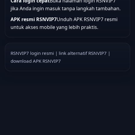
Cara login cepat
Buka halaman login RSNVIP7
jika Anda ingin masuk tanpa langkah tambahan.
APK resmi RSNVIP7
Unduh APK RSNVIP7 resmi
untuk akses mobile yang lebih praktis.
RSNVIP7 login resmi
|
link alternatif RSNVIP7
|
download APK RSNVIP7