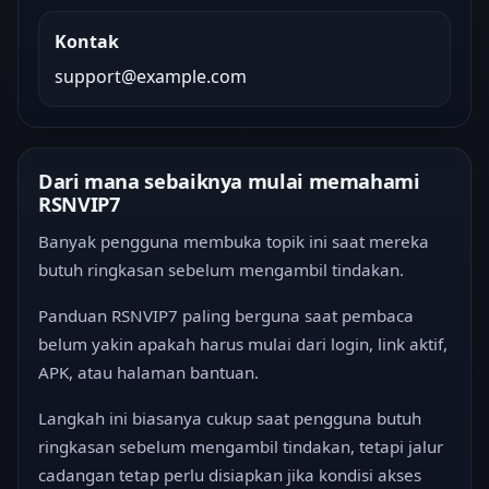
Kontak
support@example.com
Dari mana sebaiknya mulai memahami
RSNVIP7
Banyak pengguna membuka topik ini saat mereka
butuh ringkasan sebelum mengambil tindakan.
Panduan RSNVIP7 paling berguna saat pembaca
belum yakin apakah harus mulai dari login, link aktif,
APK, atau halaman bantuan.
Langkah ini biasanya cukup saat pengguna butuh
ringkasan sebelum mengambil tindakan, tetapi jalur
cadangan tetap perlu disiapkan jika kondisi akses