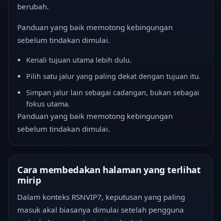
berubah.
Panduan yang baik memotong kebingungan
sebelum tindakan dimulai.
Kenali tujuan utama lebih dulu.
Pilih satu jalur yang paling dekat dengan tujuan itu.
Simpan jalur lain sebagai cadangan, bukan sebagai
fokus utama.
Panduan yang baik memotong kebingungan
sebelum tindakan dimulai.
Cara membedakan halaman yang terlihat
mirip
Dalam konteks RSNVIP7, keputusan yang paling
masuk akal biasanya dimulai setelah pengguna