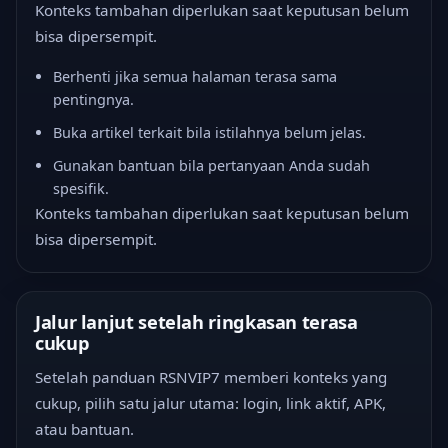
Konteks tambahan diperlukan saat keputusan belum
bisa dipersempit.
Berhenti jika semua halaman terasa sama
pentingnya.
Buka artikel terkait bila istilahnya belum jelas.
Gunakan bantuan bila pertanyaan Anda sudah
spesifik.
Konteks tambahan diperlukan saat keputusan belum
bisa dipersempit.
Jalur lanjut setelah ringkasan terasa
cukup
Setelah panduan RSNVIP7 memberi konteks yang
cukup, pilih satu jalur utama: login, link aktif, APK,
atau bantuan.