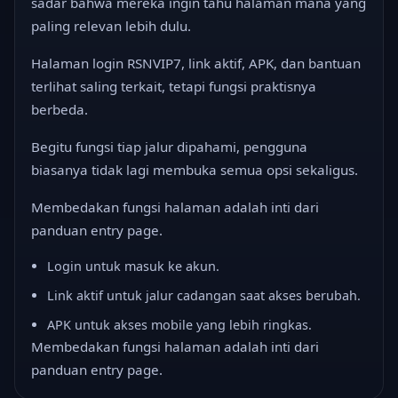
sadar bahwa mereka ingin tahu halaman mana yang
paling relevan lebih dulu.
Halaman login RSNVIP7, link aktif, APK, dan bantuan
terlihat saling terkait, tetapi fungsi praktisnya
berbeda.
Begitu fungsi tiap jalur dipahami, pengguna
biasanya tidak lagi membuka semua opsi sekaligus.
Membedakan fungsi halaman adalah inti dari
panduan entry page.
Login untuk masuk ke akun.
Link aktif untuk jalur cadangan saat akses berubah.
APK untuk akses mobile yang lebih ringkas.
Membedakan fungsi halaman adalah inti dari
panduan entry page.