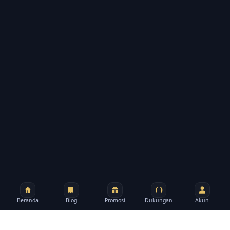
Beranda
Blog
Promosi
Dukungan
Akun