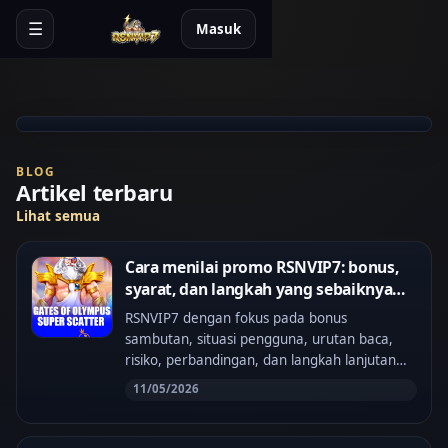
☰
Masuk
BLOG
Artikel terbaru
Lihat semua
Cara menilai promo RSNVIP7: bonus,
syarat, dan langkah yang sebaiknya
dicek dulu
RSNVIP7 dengan fokus pada bonus
sambutan, situasi pengguna, urutan baca,
risiko, perbandingan, dan langkah lanjutan
yang lebih masuk akal.
11/05/2026