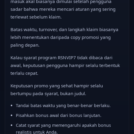
masuk akal biasanya dimulai setelah pengguna
sadar bahwa mereka mencari aturan yang sering
terlewat sebelum klaim.
Batas waktu, turnover, dan langkah klaim biasanya
lebih menentukan daripada copy promosi yang
paling depan.
Kalau syarat program RSNVIP7 tidak dibaca dari
awal, keputusan pengguna hampir selalu terbentuk
terlalu cepat.
Keputusan promo yang sehat hampir selalu
bertumpu pada syarat, bukan judul.
Tandai batas waktu yang benar-benar berlaku.
Pisahkan bonus awal dari bonus lanjutan.
Catat syarat yang memengaruhi apakah bonus
realistis untuk Anda.