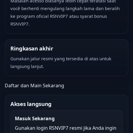
Masalah acesso biasanya lebih cepat teratasi saat
você berhenti mengulang langkah lama dan beralih
ke program oficial RSNVIP7 atau syarat bonus
RSNVIP7.
Ringkasan akhir
Gunakan jalur resmi yang tersedia di atas untuk
langsung lanjut.
Daftar dan Main Sekarang
Akses langsung
Masuk Sekarang
Gunakan login RSNVIP7 resmi jika Anda ingin