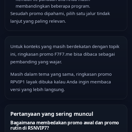
membandingkan beberapa program.
Sesudah promo dipahami, pilih satu jalur tindak
lanjut yang paling relevan.
Untuk konteks yang masih berdekatan dengan topik
ini,
ringkasan promo F7F7.me
bisa dibaca sebagai
pembanding yang wajar.
Masih dalam tema yang sama,
ringkasan promo
RPVIP1
layak dibuka kalau Anda ingin membaca
versi yang lebih langsung.
Pertanyaan yang sering muncul
Bagaimana membedakan promo awal dan promo
rutin di RSNVIP7?