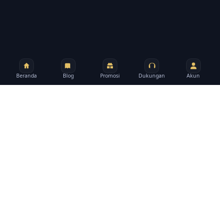
Beranda
Blog
Promosi
Dukungan
Akun
RSNVIP7
Tentang situs
RSNVIP7 menyediakan jalur akun, promosi, artikel,
dan bantuan dalam satu struktur yang lebih mudah
diikuti oleh pengguna lama maupun baru.
Tim Editorial RSNVIP7
Terakhir ditinjau 2026-04-17
Dukungan pengguna