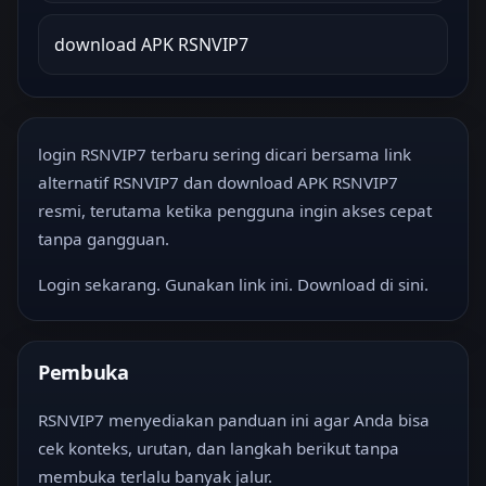
download APK RSNVIP7
login RSNVIP7 terbaru sering dicari bersama link
alternatif RSNVIP7 dan download APK RSNVIP7
resmi, terutama ketika pengguna ingin akses cepat
tanpa gangguan.
Login sekarang. Gunakan link ini. Download di sini.
Pembuka
RSNVIP7 menyediakan panduan ini agar Anda bisa
cek konteks, urutan, dan langkah berikut tanpa
membuka terlalu banyak jalur.