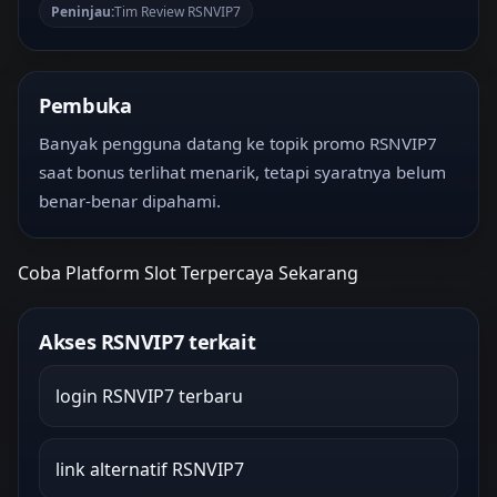
Peninjau:
Tim Review RSNVIP7
Pembuka
Banyak pengguna datang ke topik promo RSNVIP7
saat bonus terlihat menarik, tetapi syaratnya belum
benar-benar dipahami.
Coba Platform Slot Terpercaya Sekarang
Akses RSNVIP7 terkait
login RSNVIP7 terbaru
link alternatif RSNVIP7