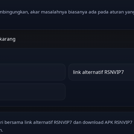
mbingungkan, akar masalahnya biasanya ada pada aturan yan
ekarang
link alternatif RSNVIP7
cari bersama link alternatif RSNVIP7 dan download APK RSNVIP7
n.