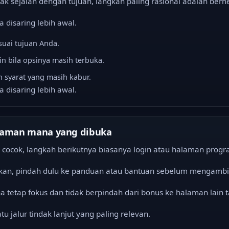
ak sejalan dengan tujuan, langkah paling rasional adalah berh
 disaring lebih awal.
suai tujuan Anda.
 bila opsinya masih terbuka.
h syarat yang masih kabur.
 disaring lebih awal.
halaman mana yang dibuka
 cocok, langkah berikutnya biasanya login atau halaman progr
an, pindah dulu ke panduan atau bantuan sebelum mengambil 
 tetap fokus dan tidak berpindah dari bonus ke halaman lain t
u jalur tindak lanjut yang paling relevan.