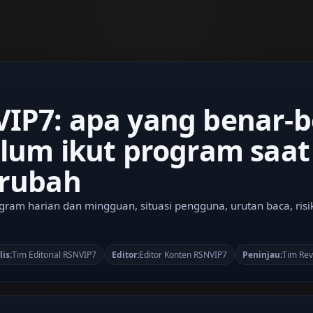
IP7: apa yang benar-b
lum ikut program saat
erubah
ram harian dan mingguan, situasi pengguna, urutan baca, risi
is:
Tim Editorial RSNVIP7
Editor:
Editor Konten RSNVIP7
Peninjau:
Tim Re