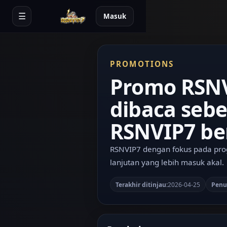
☰
Masuk
PROMOTIONS
Promo RSNV
dibaca sebe
RSNVIP7 b
RSNVIP7 dengan fokus pada prog
lanjutan yang lebih masuk akal.
Terakhir ditinjau:
2026-04-25
Penul