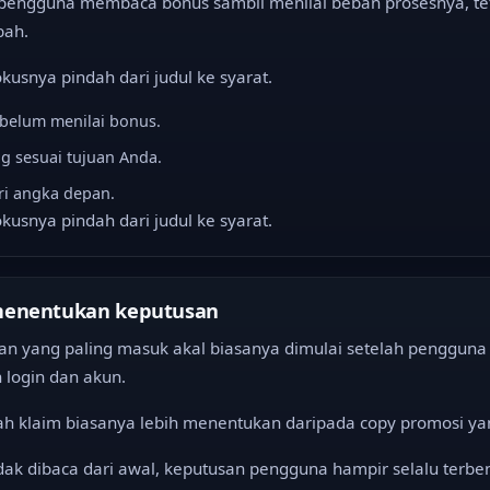
 pengguna membaca bonus sambil menilai beban prosesnya, teta
bah.
kusnya pindah dari judul ke syarat.
ebelum menilai bonus.
 sesuai tujuan Anda.
ri angka depan.
kusnya pindah dari judul ke syarat.
 menentukan keputusan
an yang paling masuk akal biasanya dimulai setelah pengguna
login dan akun.
kah klaim biasanya lebih menentukan daripada copy promosi ya
ak dibaca dari awal, keputusan pengguna hampir selalu terbent