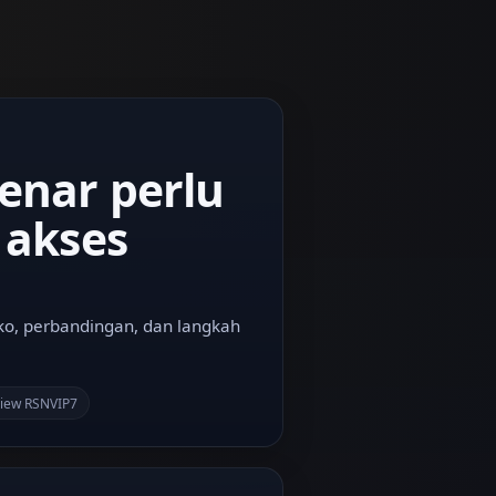
enar perlu
 akses
ko, perbandingan, dan langkah
view RSNVIP7