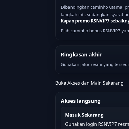
Dibandingkan caminho utama, pro
langkah inti, sedangkan syarat 
Kapan promo RSNVIP7 sebaiknya
Pilih caminho bonus RSNVIP7 yan
Ringkasan akhir
Gunakan jalur resmi yang tersedia
Buka Akses dan Main Sekarang
Akses langsung
Masuk Sekarang
Gunakan login RSNVIP7 resmi